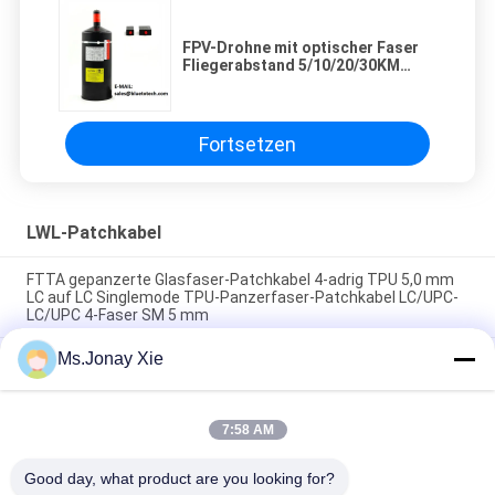
FPV-Drohne mit optischer Faser
Fliegerabstand 5/10/20/30KM
FPV-UAV-Zubehör mit nackter
Faser
Fortsetzen
LWL-Patchkabel
FTTA gepanzerte Glasfaser-Patchkabel 4-adrig TPU 5,0 mm
LC auf LC Singlemode TPU-Panzerfaser-Patchkabel LC/UPC-
LC/UPC 4-Faser SM 5 mm
Ms.Jonay Xie
Outdoor 8-adriges gepanzertes Glasfaser-Patchkabel LC zu
LC 6,0 mm Einzelmodell mit Kunststofftrommel Glasfaser-
Jumper 8fasern LC/UPC-LC/UPC Kunststoff-Kabeltrommel
7:58 AM
MPO zu LC Uniboot 8core OM3 Fiber Optic Patch Cord MTP zu
LC Uniboot 8fiber OM3 Fiber Optic Trunk Kabel
Good day, what product are you looking for?