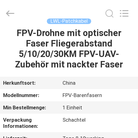
Blueto
Electronics&Communication
Co.,
Ltd.
All
LWL-Patchkabel
Rights
Reserved.
FPV-Drohne mit optischer
HAUS
Faser Fliegerabstand
PRODUKTE
5/10/20/30KM FPV-UAV-
Zubehör mit nackter Faser
ÜBER
UNS
Herkunftsort:
China
Modellnummer:
FPV-Barenfasern
FABRIK-
Min Bestellmenge:
1 Einheit
AUSFLUG
Verpackung
Schachtel
Informationen:
QUALITÄTSKONTROLLE