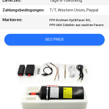
Lieferzeit:
Tage 8-10working
TRETEN
Zahlungsbedingungen:
T/T, Western Union, Paypal
SIE
Markieren:
,
FPV-Drohnen-Optikfaser-Kit
FPV-UAV-Zubehör aus nackten Fasern
MIT
UNS
BESTPREIS
IN
VERBINDUNG
NACHRICHTEN
FORDERN
SIE EIN
ZITAT