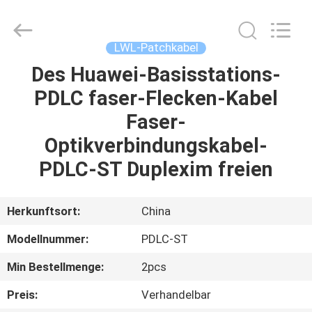
Blueto
Electronics&Communication
Co.,
Ltd.
All
LWL-Patchkabel
Rights
Reserved.
Des Huawei-Basisstations-
HAUS
PDLC faser-Flecken-Kabel
PRODUKTE
Faser-
Optikverbindungskabel-
ÜBER
PDLC-ST Duplexim freien
UNS
Herkunftsort:
China
FABRIK-
Modellnummer:
PDLC-ST
AUSFLUG
Min Bestellmenge:
2pcs
QUALITÄTSKONTROLLE
Preis:
Verhandelbar