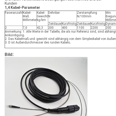
Kunden
1,4 Kabel-Parameter
Faseranzahl
Kabel-
Kabel-
Dehnbar
Zerstampfung
Min.
Maß
Gewicht
N
N/100mm
Biegun
Millimeter
kg/km
Millime
Zeitdauer
Kurzfristig
Zeitdauer
Kurzfristig
Dynam
2
7,0
42,3
200
400
1100
2200
20D
Anmerkung: 1. Alle Werte in der Tabelle, die als nur Referenz sind, sind abhän
Ankündigung;
2. Das Kabelmaß und -gewicht sind abhängig von dem Simplexkabel von Außen
3. D ist Außendurchmesser des runden Kabels;
Bild: