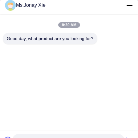
Ms.Jonay Xie
Outdoor 8-adriges gepanzertes Glasfaser-Patchkabel LC zu
LC 6,0 mm Einzelmodell mit Kunststofftrommel Glasfaser-
Jumper 8fasern LC/UPC-LC/UPC Kunststoff-Kabeltrommel
8:30 AM
MPO zu LC Uniboot 8core OM3 Fiber Optic Patch Cord MTP zu
LC Uniboot 8fiber OM3 Fiber Optic Trunk Kabel
Good day, what product are you looking for?
Beliebte Kategorien
Alle
Optisches 
LWL-Patchkabel
Transceivermodul
Integrierte 
LWL Pigtail
Schaltung
LWL 
Faseradapter
Dämpfungsglied
LWL-
Fiber Optic-Splitter
Steckverbindern