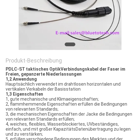
SITEMAP
PRIVACY
POLICY
Produkt-Beschreibung
PDLC-ST taktisches OptikVerbindungskabel der Faser im
Freien, gepanzerte Niederlassungen
1,2 Anwendung
Hauptsächlich verwendet im drahtlosen horizontalen und
vertikalen Verkabeln der Basisstation
1,3 Eigenschaften
1, gute mechanische und Klimaeigenschaften;
2, flammhemmende Eigenschaften erfüllen die Bedingungen
von relevanten Standards;
3, die mechanischen Eigenschaften der Jacke die Bedingungen
von relevanten Standards erfüllen;
4, weiches, flexibles, Wasserblockiertes, UVbeständiges,
einfach, und mit großer KapazitätsDatenübertragung zu legen
und zu verstärken;
5, erfüllen verschiedene Bedingungen des Marktes und der