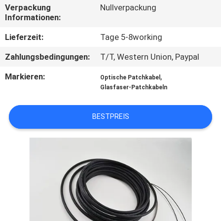
Verpackung
Nullverpackung
Informationen:
TRETEN
SIE
Lieferzeit:
Tage 5-8working
MIT
Zahlungsbedingungen:
T/T, Western Union, Paypal
UNS
Markieren:
,
Optische Patchkabel
IN
Glasfaser-Patchkabeln
VERBINDUNG
BESTPREIS
NACHRICHTEN
FORDERN
SIE EIN
ZITAT