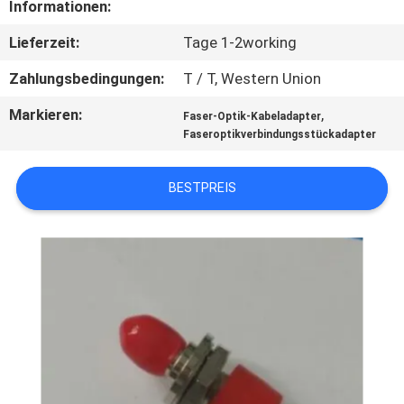
Informationen:
TRETEN
Lieferzeit:
Tage 1-2working
SIE
Zahlungsbedingungen:
T / T, Western Union
MIT
Markieren:
,
Faser-Optik-Kabeladapter
UNS
Faseroptikverbindungsstückadapter
IN
VERBINDUNG
BESTPREIS
NACHRICHTEN
FORDERN
SIE EIN
ZITAT