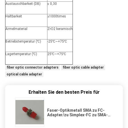
Austauschbarkeit (DB)
≤ 0,30
Haltbarkeit
≥1000times
Ärmelmaterial
ZrO2 keramisch
Betriebstemperatur (℃)
-25℃~+75℃
Lagertemperatur (℃)
25℃~+75℃
fiber optic connector adapters
fiber optic cable adapter
optical cable adapter
Erhalten Sie den besten Preis für
Faser-Optikmetall SMA zu FC-
Adapter/zu Simplex-FC zu SMA-
Adapter