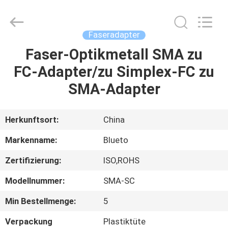
Blueto
Electronics&Communication
Co.,
Ltd.
All
Faseradapter
Rights
Reserved.
Faser-Optikmetall SMA zu
HAUS
FC-Adapter/zu Simplex-FC zu
PRODUKTE
SMA-Adapter
ÜBER
Herkunftsort:
China
UNS
Markenname:
Blueto
Zertifizierung:
ISO,ROHS
FABRIK-
Modellnummer:
SMA-SC
AUSFLUG
Min Bestellmenge:
5
QUALITÄTSKONTROLLE
Verpackung
Plastiktüte