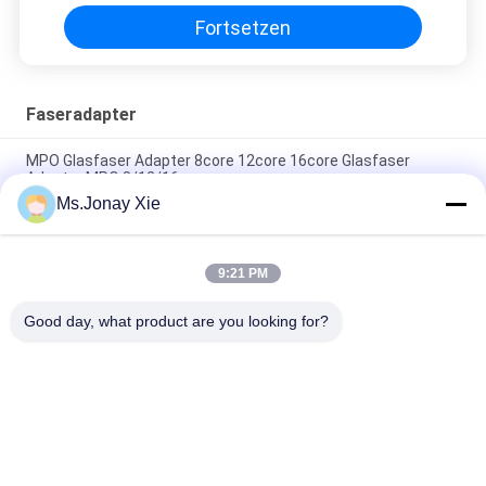
Fortsetzen
Faseradapter
MPO Glasfaser Adapter 8core 12core 16core Glasfaser
Adapter MPO 8/12/16core
Ms.Jonay Xie
Optische Faseradapter LC/UPC zu LC/APC Einzelmodus
Simplex LC/APC-LC/UPC Glasfaseradapter SM SX
9:21 PM
Metall-FC-Bare-Faser-Adapter 60µm 80µm 126µm 130µm
150µm 230µm 250µm 300µm 400µm 440µm
Good day, what product are you looking for?
Beliebte Kategorien
Alle
Optisches 
LWL-Patchkabel
Transceivermodul