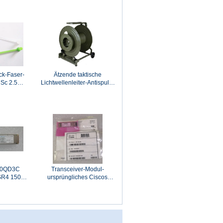
Adapter
ck-Faser-
Ätzende taktische
 Sc 2.5mm
Lichtwellenleiter-Antispule,
nyard Dust
Kabel-Speicher-Spule mit
Loch
10QD3C
Transceiver-Modul-
SR4 150M
ursprüngliches Ciscos
odul
Ciscos SFP-10G-SR=
Transceiver-Modul 10G
optisches SR SFP