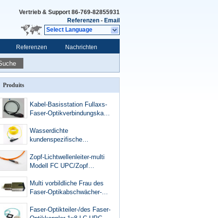
Vertrieb & Support
86-769-82855931
Referenzen
-
Email
Select Language
Referenzen
Nachrichten
Suche
Produits
Kabel-Basisstation Fullaxs-
Faser-Optikverbindungskabel
FTTA Erricssion, LC zu
gepanzertem
Wasserdichte
Lichtwellenleiter LC
kundenspezifische
Erricssion
Lichtwellenleiter PDLC APC
FTTA Huawei zu LC APC
Zopf-Lichtwellenleiter-multi
einzelnes vorbildliches Fiber
Modell FC UPC/Zopf
Jumper Cables
Simplex-FC Millimeter SX
Multi vorbildliche Frau des
Faser-Optikabschwächer-
SC/UPC Mann zum
Mann/FC zu weiblichem
Faser-Optikteiler-/des Faser-