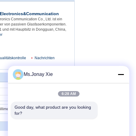
Electronics&Communication
onics Communication Co., Ltd. ist ein
ller von passiven Glasfaserkomponenten.
1 und mit Hauptsitz in Dongguan, China,
er
ualitätskontrolle
Nachrichten
Ms.Jonay Xie
Kontakt
6:28 AM
Good day, what product are you looking 
llimeter ABS Kasten
for?
Treten Sie mit uns in Verbindung