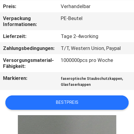
Preis:
Verhandelbar
TRETEN
Verpackung
PE-Beutel
SIE
Informationen:
MIT
Lieferzeit:
Tage 2-4working
UNS
Zahlungsbedingungen:
T/T, Western Union, Paypal
IN
Versorgungsmaterial-
1000000pcs pro Woche
VERBINDUNG
Fähigkeit:
Markieren:
,
faseroptische Staubschutzkappen
NACHRICHTEN
Glasfaserkappen
FORDERN
BESTPREIS
SIE EIN
ZITAT