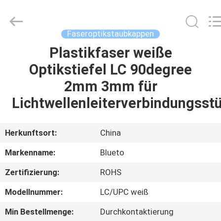
Blueto
Electronics&Communication
Co.,
Ltd.
All
Faseroptikstaubkappen
Rights
Reserved.
Plastikfaser weiße
HAUS
Optikstiefel LC 90degree
PRODUKTE
2mm 3mm für
Lichtwellenleiterverbindungsst
ÜBER
UNS
Herkunftsort:
China
Markenname:
Blueto
FABRIK-
Zertifizierung:
ROHS
AUSFLUG
Modellnummer:
LC/UPC weiß
QUALITÄTSKONTROLLE
Min Bestellmenge:
Durchkontaktierung