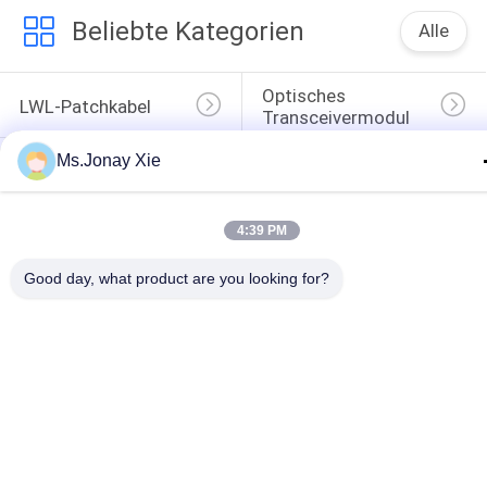
Beliebte Kategorien
Alle
Optisches 
LWL-Patchkabel
Transceivermodul
Integrierte 
Ms.Jonay Xie
LWL Pigtail
Schaltung
LWL 
4:39 PM
Faseradapter
Dämpfungsglied
Good day, what product are you looking for?
LWL-
Fiber Optic-Splitter
Steckverbindern