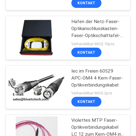
KONTAKT
TRETEN
Hafen der Netz-Faser-
SIE
Optikanschlusskasten-
MIT
Faser-Optikschalttafel-
UNS
48 für LAN/WAN
Verhandelbar MOQ:10pcs
IN
KONTAKT
VERBINDUNG
Iec im Freien 60529
APC-OM4 4 Kern-Faser-
NACHRICHTEN
Optikverbindungskabel
Verhandelbar MOQ:2pcs
FORDERN
KONTAKT
SIE EIN
Violettes MTP Faser-
ZITAT
Optikverbindungskabel
LC 12 zum Kern-OM4 in