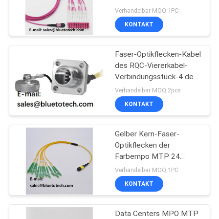
mehreren Betriebsarten
SITEMAP
Verhandelbar MOQ:1PC
KONTAKT
PRIVACY
Faser-Optikflecken-Kabel
POLICY
des RQC-Viererkabel-
Verbindungsstück-4 des
Kern-IP67
Verhandelbar MOQ:2pcs
KONTAKT
Gelber Kern-Faser-
Optikflecken der
Farbempo MTP 24
verkabelt polnischen
Verhandelbar MOQ:1PC
UPC
KONTAKT
Data Centers MPO MTP