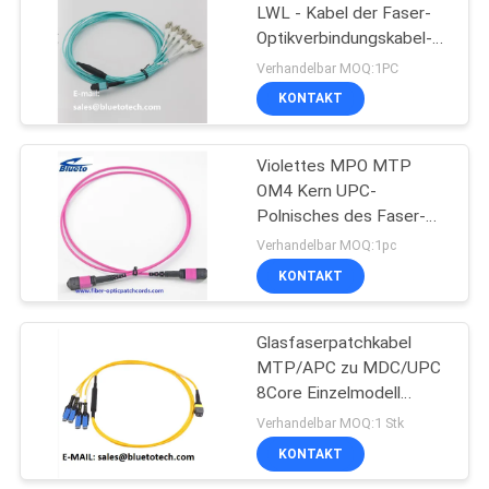
LWL - Kabel der Faser-
Optikverbindungskabel-
niedriges Einfügungs-24
Verhandelbar MOQ:1PC
der Kern-MPO MTP
KONTAKT
Violettes MPO MTP
OM4 Kern UPC-
Polnisches des Faser-
Optikverbindungskabel-
Verhandelbar MOQ:1pc
24
KONTAKT
Glasfaserpatchkabel
MTP/APC zu MDC/UPC
8Core Einzelmodell
OFNP Stammkabel
Verhandelbar MOQ:1 Stk
Glasfaserpatchkabel
KONTAKT
8Fiber MTP zu MDC SM