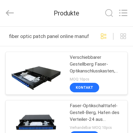
Blueto
Electronics&Communication
Co.,
Produkte
Ltd.
All
Rights
Reserved.
HAUS
fiber optic patch panel online manufacture
PRODUKTE
Verschiebbarer
Gestellberg Faser-
ÜBER
Optikanschlusskasten,
UNS
Faser-Optikschalttafel
MOQ:10pcs
12/24core
KONTAKT
FABRIK-
Faser-Optikschalttafel-
AUSFLUG
Gestell-Berg, Hafen des
Verteiler-24 aus
QUALITÄTSKONTROLLE
optischen Fasern
Verhandelbar MOQ:10pcs