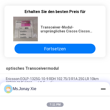
Erhalten Sie den besten Preis für
Transceiver-Modul-
ursprüngliches Ciscos Ciscos
GLC-SX-MMD Cisco nagelneues
1.25G SR SFP
Fortsetzen
optisches Transceivermodul
Ericsson EOLP-1325G-10-9 RDH 102 75/3 R1A 25G LR 10km
SFP28 SMF 1310nm LC-Empfänger
Ms.Jonay Xie
Kohärentes FTLF8546P5BCV 850NM OXIDE VCSEL, 16X FC,
10GE-
7:11 PM
FINISAR FTLX1471D3BCL SFP+ 10Gb/s 1310nm 10km