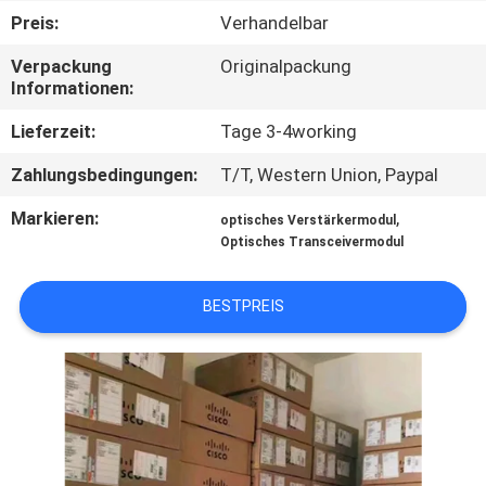
Preis:
Verhandelbar
TRETEN
Verpackung
Originalpackung
SIE
Informationen:
MIT
Lieferzeit:
Tage 3-4working
UNS
Zahlungsbedingungen:
T/T, Western Union, Paypal
IN
Markieren:
,
optisches Verstärkermodul
VERBINDUNG
Optisches Transceivermodul
NACHRICHTEN
BESTPREIS
FORDERN
SIE EIN
ZITAT