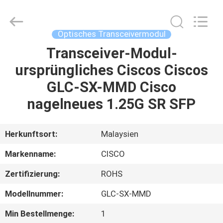
Blueto
Electronics&Communication
Co.,
Ltd.
All
Optisches Transceivermodul
Rights
Reserved.
Transceiver-Modul-
HAUS
ursprüngliches Ciscos Ciscos
PRODUKTE
GLC-SX-MMD Cisco
nagelneues 1.25G SR SFP
ÜBER
UNS
Herkunftsort:
Malaysien
Markenname:
CISCO
FABRIK-
Zertifizierung:
ROHS
AUSFLUG
Modellnummer:
GLC-SX-MMD
QUALITÄTSKONTROLLE
Min Bestellmenge:
1