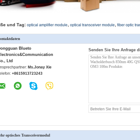
,
,
ße und Tag:
optical amplifier module
optical transceiver module
fiber optic t
ntaktdaten
ongguan Blueto
Senden Sie Ihre Anfrage d
lectronics&Communication
o., Ltd
nsprechpartner:
Ms.Jonay Xie
elefon:
+8615913723243
hr optisches Transceivermodul