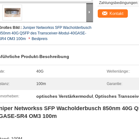
Zahlungsbedingungen:
Kontakt
Großes Bild :
Juniper Networkss SFP Wacholderbusch
850nm 40G QSFP des Transceiver-Modul-40GASE-
SR4 OM3 100m
Bestpreis
führliche Produkt-Beschreibung
te:
40G
Wellenlänge::
stanz:
100m
Garantie:
optisches Verstärkermodul
Optisches Transcei
rvorheben:
,
niper Networkss SFP Wacholderbusch 850nm 40G QS
GASE-SR4 OM3 100m
tand: 100M