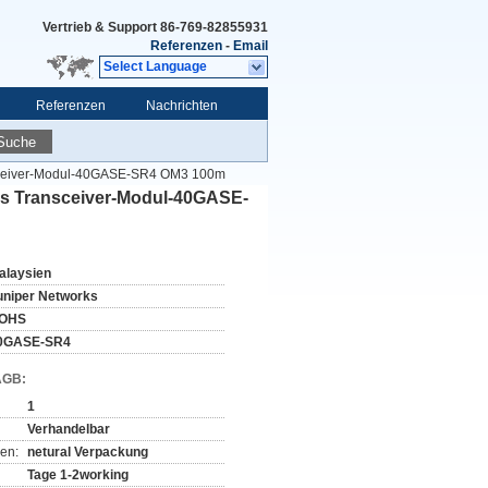
Vertrieb & Support
86-769-82855931
Referenzen
-
Email
Select Language
Referenzen
Nachrichten
Suche
sceiver-Modul-40GASE-SR4 OM3 100m
s Transceiver-Modul-40GASE-
alaysien
uniper Networks
OHS
0GASE-SR4
AGB:
1
Verhandelbar
en:
netural Verpackung
Tage 1-2working