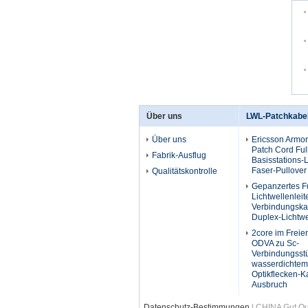
Über uns
LWL-Patchkabe
Über uns
Ericsson Armor
Patch Cord Fu
Fabrik-Ausflug
Basisstations-
Faser-Pullover
Qualitätskontrolle
Gepanzertes Fu
Lichtwellenleit
Verbindungska
Duplex-Lichtwe
2core im Frei
ODVA zu Sc-
Verbindungsst
wasserdichtem
Optikflecken-K
Ausbruch
Datenschutz-Bestimmungen
| CHINA Gut Qu