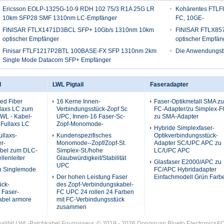
Ericsson EOLP-1325G-10-9 RDH 102 75/3 R1A 25G LR
Kohärentes FTL
10km SFP28 SMF 1310nm LC-Empfänger
FC, 10GE-
FINISAR FTLX1471D3BCL SFP+ 10Gb/s 1310nm 10km
FINISAR FTLX85
optischer Empfänger
optischer Empfän
Finisar FTLF1217P2BTL 100BASE-FX SFP 1310nm 2km
Die Anwendungsbe
Single Mode Datacom SFP+ Empfänger
l
LWL Pigtail
Faseradapter
ed Fiber
16 Kerne Innen-
Faser-Optikmetall SMA zu
llaxs LC zum
Verbindungsstück-Zopf Sc
FC-Adapter/zu Simplex-F
LWL - Kabel-
UPC, Innen-16 Faser-Sc-
zu SMA-Adapter
 Fullaxs LC
Zopf-Monomode-
Hybride Simplexfaser-
llaxs-
Kundenspezifisches
Optikverbindungsstück-
er-
Monomode--Zopf/Zopf-St.
Adapter SC/UPC APC zu
bel zum DLC-
Simplex-St./hohe
LC/UPC APC
llenleiter
Glaubwürdigkeit/Stabilität
Glasfaser E2000/APC zu
UPC
en Singlemode
FC/APC Hybridadapter
Der hohen Leistung Faser
Einfachmodell Grün Farb
ück-
des Zopf-Verbindungskabel-
 Faser-
FC UPC 24 rollen 24 Farben
abel armore
mit FC-Verbindungsstück
zusammen
alität LWL-Patchkabel Fournisseur. © 2019 - 2026 Dongguan Blueto Electronics&Co