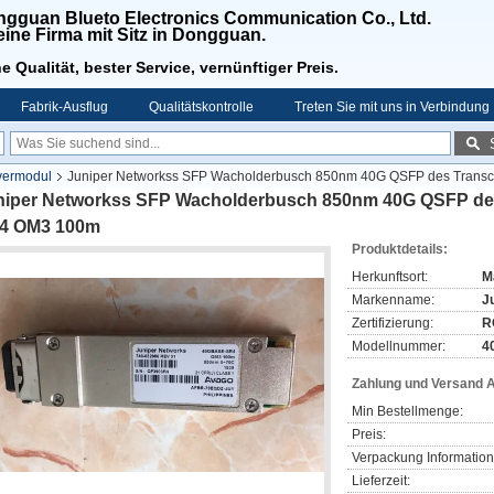
gguan Blueto Electronics Communication Co., Ltd.
 eine Firma mit Sitz in Dongguan.
e Qualität, bester Service, vernünftiger Preis.
Fabrik-Ausflug
Qualitätskontrolle
Treten Sie mit uns in Verbindung
vermodul
Juniper Networkss SFP Wacholderbusch 850nm 40G QSFP des Tran
niper Networkss SFP Wacholderbusch 850nm 40G QSFP de
4 OM3 100m
Produktdetails:
Herkunftsort:
M
Markenname:
J
Zertifizierung:
R
Modellnummer:
4
Zahlung und Versand 
Min Bestellmenge:
Preis:
Verpackung Information
Lieferzeit: