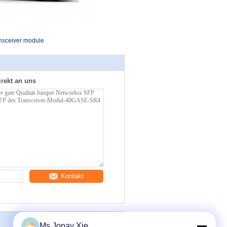
ransceiver module
irekt an uns
Kontakt
Ms.Jonay Xie