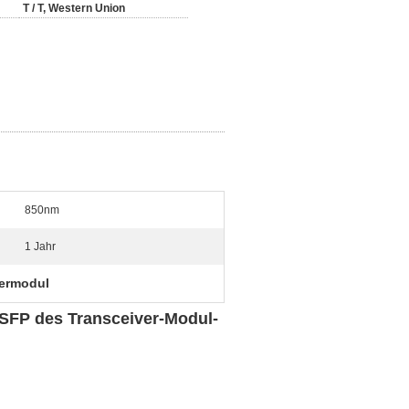
T / T, Western Union
850nm
1 Jahr
vermodul
FP des Transceiver-Modul-