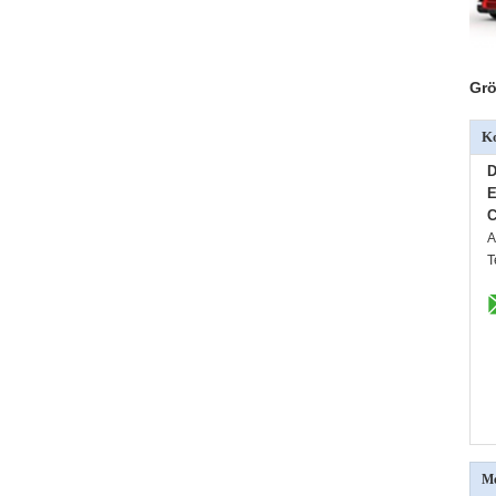
Grö
Ko
D
E
C
A
T
Me