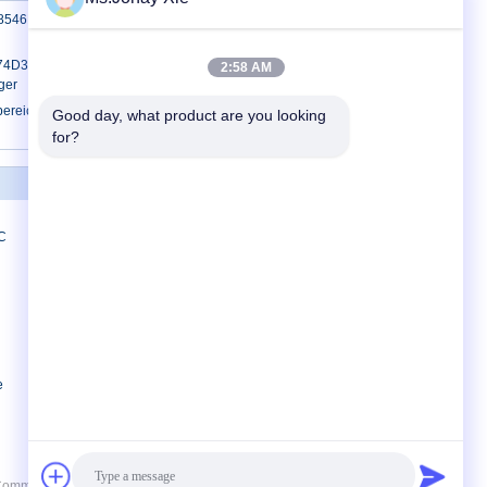
F8546P5BCV 850NM OXIDE VCSEL, 16X
74D3BTL 10G SFP+ SR 850nm 300m
2:58 AM
ger
reiche sind folgende:
Good day, what product are you looking 
for?
Treten Sie mit uns in Verbindung
Treten Sie mit uns in
C
Verbindung
Fordern Sie ein Zitat
E-Mail
Sitemap
Mobile Seite
e
mmunication Co., Ltd. All Rights Reserved.