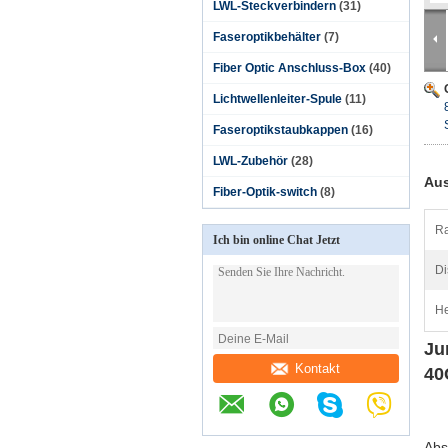
LWL-Steckverbindern
(31)
Faseroptikbehälter
(7)
Fiber Optic Anschluss-Box
(40)
Lichtwellenleiter-Spule
(11)
Faseroptikstaubkappen
(16)
LWL-Zubehör
(28)
Aus
Fiber-Optik-switch
(8)
Ra
Ich bin online Chat Jetzt
Di
He
Ju
Kontakt
40
Abs