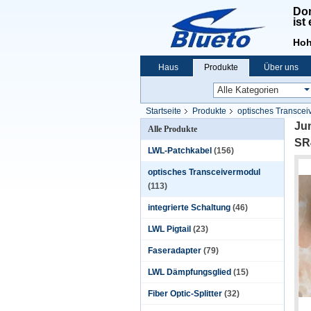
Don
ist
Hoh
Haus
Produkte
Über uns
Startseite
Produkte
optisches Transcei
Ju
Alle Produkte
SR
LWL-Patchkabel
(156)
optisches Transceivermodul
(113)
integrierte Schaltung
(46)
LWL Pigtail
(23)
Faseradapter
(79)
LWL Dämpfungsglied
(15)
Fiber Optic-Splitter
(32)