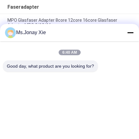
Faseradapter
MPO Glasfaser Adapter 8core 12core 16core Glasfaser
Adapter MPO 8/12/16core
Ms.Jonay Xie
Optische Faseradapter LC/UPC zu LC/APC Einzelmodus
Simplex LC/APC-LC/UPC Glasfaseradapter SM SX
6:40 AM
Metall-FC-Bare-Faser-Adapter 60µm 80µm 126µm 130µm
150µm 230µm 250µm 300µm 400µm 440µm
Good day, what product are you looking for?
Beliebte Kategorien
Alle
Optisches 
LWL-Patchkabel
Transceivermodul
Integrierte 
LWL Pigtail
Schaltung
LWL 
Faseradapter