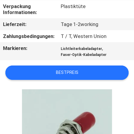
Verpackung
Plastiktüte
TRETEN
Informationen:
SIE
Lieferzeit:
Tage 1-2working
MIT
Zahlungsbedingungen:
T / T, Western Union
UNS
Markieren:
,
Lichtleiterkabeladapter
IN
Faser-Optik-Kabeladapter
VERBINDUNG
BESTPREIS
NACHRICHTEN
FORDERN
SIE EIN
ZITAT