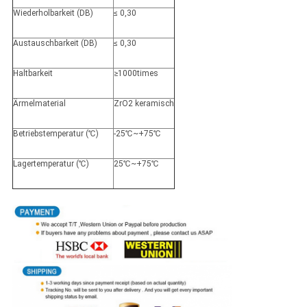
Wiederholbarkeit (DB)
≤ 0,30
Austauschbarkeit (DB)
≤ 0,30
Haltbarkeit
≥1000times
Ärmelmaterial
ZrO2 keramisch
Betriebstemperatur (℃)
-25℃~+75℃
Lagertemperatur (℃)
25℃~+75℃