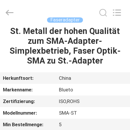
Blueto
Electronics&Communication
Co.,
Ltd.
All
Faseradapter
Rights
Reserved.
St. Metall der hohen Qualität
HAUS
zum SMA-Adapter-
PRODUKTE
Simplexbetrieb, Faser Optik-
SMA zu St.-Adapter
ÜBER
UNS
Herkunftsort:
China
Markenname:
Blueto
FABRIK-
Zertifizierung:
ISO,ROHS
AUSFLUG
Modellnummer:
SMA-ST
QUALITÄTSKONTROLLE
Min Bestellmenge:
5