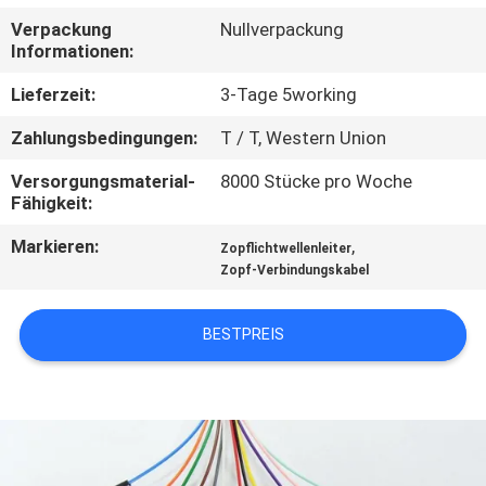
Verpackung
Nullverpackung
TRETEN
Informationen:
SIE
Lieferzeit:
3-Tage 5working
MIT
Zahlungsbedingungen:
T / T, Western Union
UNS
Versorgungsmaterial-
8000 Stücke pro Woche
IN
Fähigkeit:
VERBINDUNG
Markieren:
,
Zopflichtwellenleiter
Zopf-Verbindungskabel
NACHRICHTEN
BESTPREIS
FORDERN
SIE EIN
ZITAT