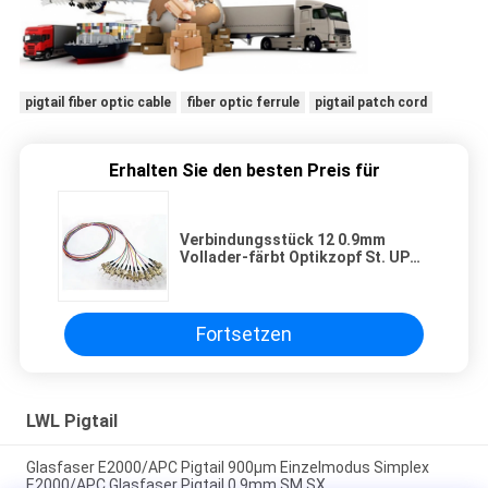
pigtail fiber optic cable
fiber optic ferrule
pigtail patch cord
Erhalten Sie den besten Preis für
Verbindungsstück 12 0.9mm
Vollader-färbt Optikzopf St. UPC
12 Fasern
Fortsetzen
LWL Pigtail
Glasfaser E2000/APC Pigtail 900μm Einzelmodus Simplex
E2000/APC Glasfaser Pigtail 0,9mm SM SX