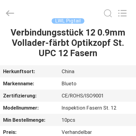
Blueto
Electronics&Communication
Co.,
Ltd.
All
LWL Pigtail
Rights
Reserved.
Verbindungsstück 12 0.9mm
HAUS
Vollader-färbt Optikzopf St.
PRODUKTE
UPC 12 Fasern
ÜBER
Herkunftsort:
China
UNS
Markenname:
Blueto
Zertifizierung:
CE/ROHS/ISO9001
FABRIK-
Modellnummer:
Inspektion Fasern St. 12
AUSFLUG
Min Bestellmenge:
10pcs
QUALITÄTSKONTROLLE
Preis:
Verhandelbar