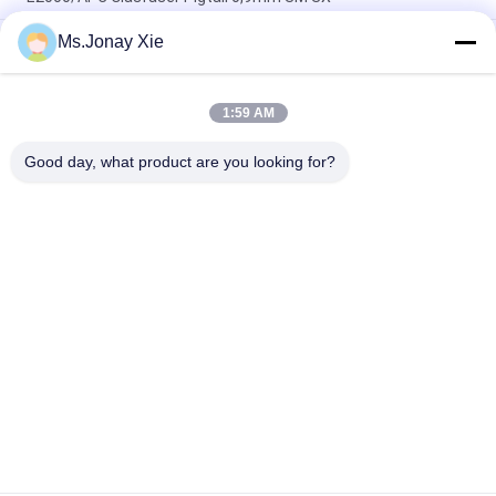
Ms.Jonay Xie
Faser-des Zopf-SC/APC Band des Band-12Fiber Faser-lockern
Optikdes zopf-12colors heraus Ausrüstung 0.9mm auf
Flache Band-Faser-Zopf 12Core Fanout 0.9mm des
1:59 AM
Inspektions-Endstück-12fiber FC/APC Qualität Leve Faser
Optuc-Zopf-IEM Grad-B1
Good day, what product are you looking for?
Beliebte Kategorien
Alle
Optisches 
LWL-Patchkabel
Transceivermodul
Integrierte 
LWL Pigtail
Schaltung
LWL 
Faseradapter
Dämpfungsglied
LWL-
Fiber Optic-Splitter
Steckverbindern