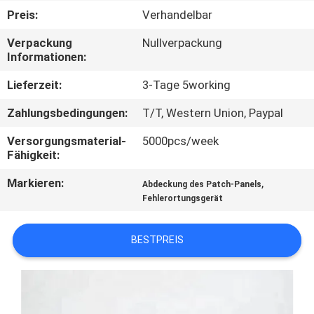
Preis:
Verhandelbar
TRETEN
Verpackung
Nullverpackung
SIE
Informationen:
MIT
Lieferzeit:
3-Tage 5working
UNS
Zahlungsbedingungen:
T/T, Western Union, Paypal
IN
Versorgungsmaterial-
5000pcs/week
VERBINDUNG
Fähigkeit:
Markieren:
,
Abdeckung des Patch-Panels
NACHRICHTEN
Fehlerortungsgerät
FORDERN
BESTPREIS
SIE EIN
ZITAT