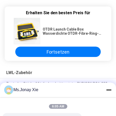
Erhalten Sie den besten Preis für
OTDR Launch Cable Box
Wasserdichte OTDR-Fibre-Ring-
Box Dummy-Fibre Single / Multi-
Modus
Fortsetzen
LWL-Zubehör
Zentrales Stärke-Mitgliedsschnittmeister RUBICON RCA-200,
Kabel-Schnittmeister RCA RUBICON
Ms.Jonay Xie
Bergbau-PDU Intelligente Fernbedienung IPDU 80A 12 Port C19
6:05 AM
3 Phase 415v/240v 18 Port 24 Port C19 PDU mit individuellem
Breaker Mining PDU