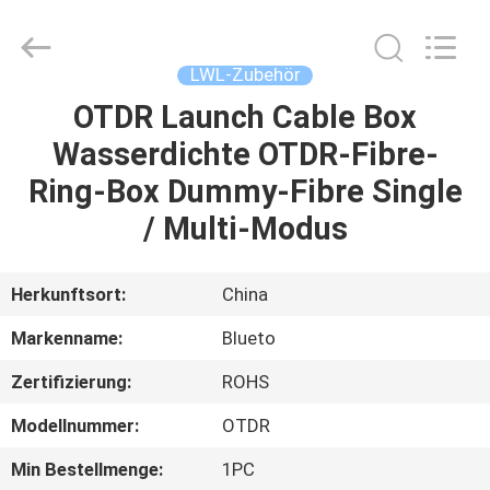
Blueto
Electronics&Communication
Co.,
Ltd.
All
LWL-Zubehör
Rights
Reserved.
OTDR Launch Cable Box
HAUS
Wasserdichte OTDR-Fibre-
PRODUKTE
Ring-Box Dummy-Fibre Single
/ Multi-Modus
ÜBER
UNS
Herkunftsort:
China
Markenname:
Blueto
FABRIK-
Zertifizierung:
ROHS
AUSFLUG
Modellnummer:
OTDR
QUALITÄTSKONTROLLE
Min Bestellmenge:
1PC