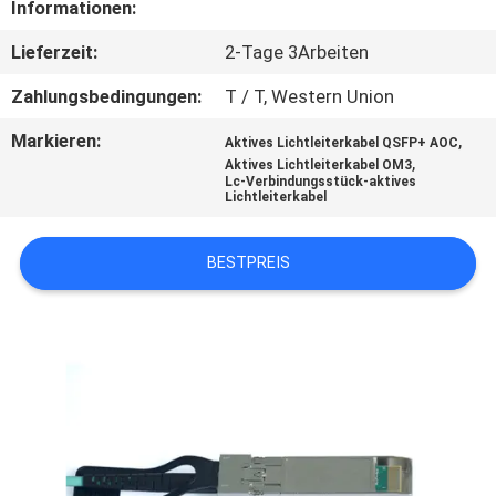
Informationen:
TRETEN
Lieferzeit:
2-Tage 3Arbeiten
SIE
Zahlungsbedingungen:
T / T, Western Union
MIT
Markieren:
,
Aktives Lichtleiterkabel QSFP+ AOC
UNS
,
Aktives Lichtleiterkabel OM3
Lc-Verbindungsstück-aktives
IN
Lichtleiterkabel
VERBINDUNG
BESTPREIS
NACHRICHTEN
FORDERN
SIE EIN
ZITAT