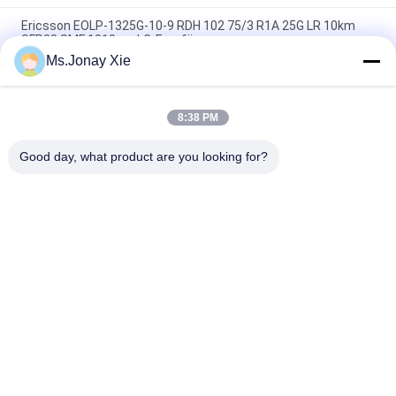
Ericsson EOLP-1325G-10-9 RDH 102 75/3 R1A 25G LR 10km
SFP28 SMF 1310nm LC-Empfänger
Ms.Jonay Xie
Kohärentes FTLF8546P5BCV 850NM OXIDE VCSEL, 16X FC,
10GE-
8:38 PM
FINISAR FTLX1471D3BCL SFP+ 10Gb/s 1310nm 10km
optischer Empfänger
Good day, what product are you looking for?
Beliebte Kategorien
Alle
Optisches 
LWL-Patchkabel
Transceivermodul
Integrierte 
LWL Pigtail
Schaltung
LWL 
Faseradapter
Dämpfungsglied