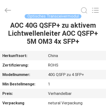
Blueto
Electronics&Communication
Co.,
Ltd.
All
Optisches Transceivermodul
Rights
Reserved.
AOC 40G QSFP+ zu aktivem
HAUS
Lichtwellenleiter AOC QSFP+
PRODUKTE
5M OM3 4x SFP+
ÜBER
Herkunftsort:
China
UNS
Zertifizierung:
ROHS
Modellnummer:
40G QSFP zu 4 SFP+
FABRIK-
Min Bestellmenge:
1
AUSFLUG
Preis:
Verhandelbar
QUALITÄTSKONTROLLE
Verpackung
netural Verpackung