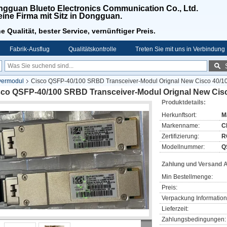
gguan Blueto Electronics Communication Co., Ltd.
 eine Firma mit Sitz in Dongguan.
e Qualität, bester Service, vernünftiger Preis.
Fabrik-Ausflug
Qualitätskontrolle
Treten Sie mit uns in Verbindung
vermodul
Cisco QSFP-40/100 SRBD Transceiver-Modul Orignal New Cisco 40
sco QSFP-40/100 SRBD Transceiver-Modul Orignal New Ci
Produktdetails:
Herkunftsort:
M
Markenname:
C
Zertifizierung:
R
Modellnummer:
Q
Zahlung und Versand 
Min Bestellmenge:
Preis:
Verpackung Information
Lieferzeit:
Zahlungsbedingungen: