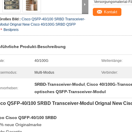
Versorgungsmaterial-Fä
Kontakt
Großes Bild :
Cisco QSFP-40/100 SRBD Transceiver-
Modul Orignal New Cisco 40/100G SRBD QSFP
Bestpreis
führliche Produkt-Beschreibung
te:
40/100G
Wellenlänge:
sermodus:
Multi-Modus
Verbinder:
SRBD-Transceiver-Modul
Cisco 40/100G-Transc
,
rvorheben:
optisches QSFP-Transceiver-Modul
sco QSFP-40/100 SRBD Transceiver-Modul Orignal New Ci
co Cisco QSFP-40/100 SRBD
% neue Originalmarke
ahr Garantie