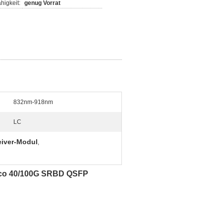
higkeit:
genug Vorrat
832nm-918nm
LC
eiver-Modul
,
sco 40/100G SRBD QSFP