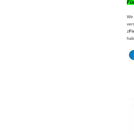
Für
Wir
ver
z
Fi
hab