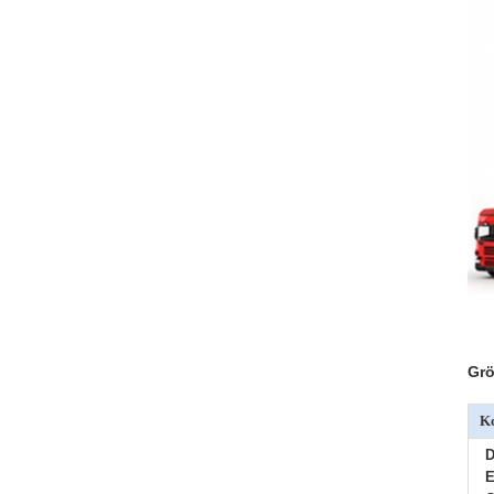
Grö
Ko
D
E