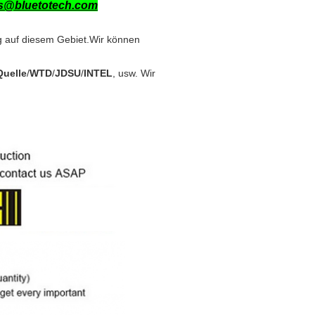
s@bluetotech.com
ng auf diesem Gebiet.Wir können
Quelle
/
WTD
/
JDSU
/
INTEL
, usw. Wir