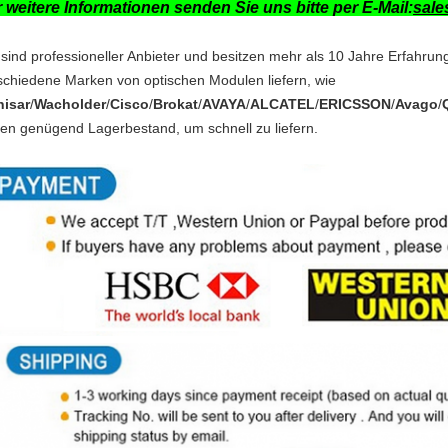
 weitere Informationen senden Sie uns bitte per E-Mail:
sale
 sind professioneller Anbieter und besitzen mehr als 10 Jahre Erfahru
schiedene Marken von optischen Modulen liefern, wie
nisar
/
Wacholder
/
Cisco
/
Brokat
/
AVAYA
/
ALCATEL
/
ERICSSON
/
Avago
/
en genügend Lagerbestand, um schnell zu liefern.