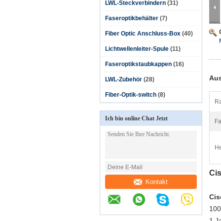
LWL-Steckverbindern
(31)
Faseroptikbehälter
(7)
Fiber Optic Anschluss-Box
(40)
Lichtwellenleiter-Spule
(11)
Faseroptikstaubkappen
(16)
Aus
LWL-Zubehör
(28)
Fiber-Optik-switch
(8)
Ra
Ich bin online Chat Jetzt
Fa
He
Ci
Kontakt
Cis
100
1 J