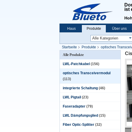
Don
ist
Hoh
Haus
Produkte
Über uns
Startseite
Produkte
optisches Transcei
Ci
Alle Produkte
LWL-Patchkabel
(156)
optisches Transceivermodul
(113)
integrierte Schaltung
(46)
LWL Pigtail
(23)
Faseradapter
(79)
LWL Dämpfungsglied
(15)
Fiber Optic-Splitter
(32)