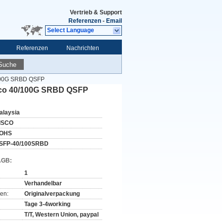
Vertrieb & Support
Referenzen
-
Email
Select Language
Referenzen
Nachrichten
Suche
/100G SRBD QSFP
sco 40/100G SRBD QSFP
alaysia
ISCO
OHS
SFP-40/100SRBD
AGB:
1
Verhandelbar
en:
Originalverpackung
Tage 3-4working
T/T, Western Union, paypal