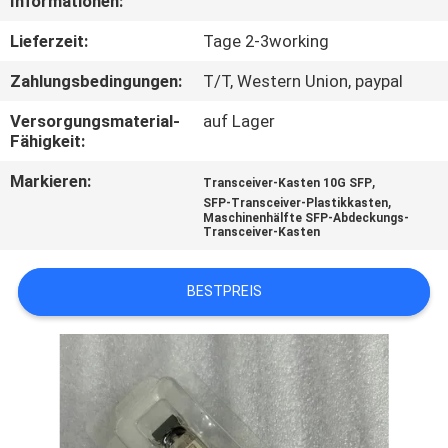
Informationen:
TRETEN
Lieferzeit:
Tage 2-3working
SIE
Zahlungsbedingungen:
T/T, Western Union, paypal
MIT
Versorgungsmaterial-
auf Lager
UNS
Fähigkeit:
IN
Markieren:
,
Transceiver-Kasten 10G SFP
,
SFP-Transceiver-Plastikkasten
VERBINDUNG
Maschinenhälfte SFP-Abdeckungs-
Transceiver-Kasten
NACHRICHTEN
BESTPREIS
FORDERN
SIE EIN
ZITAT