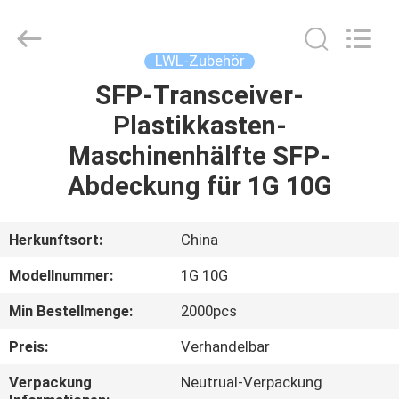
Blueto
Electronics&Communication
Co.,
Ltd.
All
LWL-Zubehör
Rights
Reserved.
SFP-Transceiver-
HAUS
Plastikkasten-
PRODUKTE
Maschinenhälfte SFP-
Abdeckung für 1G 10G
ÜBER
UNS
Herkunftsort:
China
Modellnummer:
1G 10G
FABRIK-
Min Bestellmenge:
2000pcs
AUSFLUG
Preis:
Verhandelbar
QUALITÄTSKONTROLLE
Verpackung
Neutrual-Verpackung