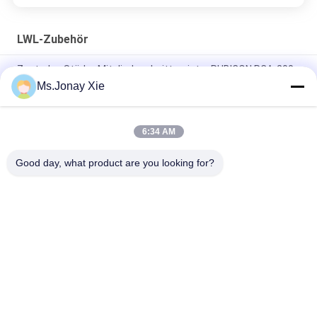
LWL-Zubehör
Zentrales Stärke-Mitgliedsschnittmeister RUBICON RCA-200,
Kabel-Schnittmeister RCA RUBICON
Ms.Jonay Xie
Bergbau-PDU Intelligente Fernbedienung IPDU 80A 12 Port C19
6:34 AM
3 Phase 415v/240v 18 Port 24 Port C19 PDU mit individuellem
Breaker Mining PDU
Good day, what product are you looking for?
Beliebte Kategorien
Alle
Optisches 
LWL-Patchkabel
Transceivermodul
Integrierte 
LWL Pigtail
Schaltung
LWL 