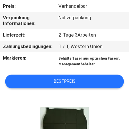
Preis:
Verhandelbar
TRETEN
Verpackung
Nullverpackung
SIE
Informationen:
MIT
Lieferzeit:
2-Tage 3Arbeiten
UNS
Zahlungsbedingungen:
T / T, Western Union
IN
Markieren:
,
Behälterfaser aus optischen Fasern
VERBINDUNG
Managementbehälter
NACHRICHTEN
BESTPREIS
FORDERN
SIE EIN
ZITAT