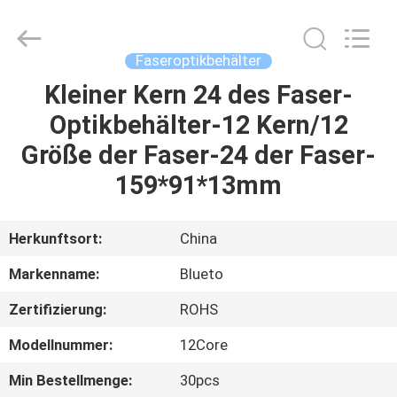
Blueto
Electronics&Communication
Co.,
Ltd.
All
Faseroptikbehälter
Rights
Reserved.
Kleiner Kern 24 des Faser-
HAUS
Optikbehälter-12 Kern/12
PRODUKTE
Größe der Faser-24 der Faser-
159*91*13mm
ÜBER
UNS
Herkunftsort:
China
Markenname:
Blueto
FABRIK-
Zertifizierung:
ROHS
AUSFLUG
Modellnummer:
12Core
QUALITÄTSKONTROLLE
Min Bestellmenge:
30pcs