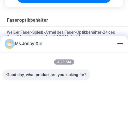
Faseroptikbehälter
Weißer Faser-Spleiß-Ärmel des Faser-Optikbehälter-24 des
Kern-24 schützen sich mit ABS Material
Ms.Jonay Xie
Graue Faser des Farbfaser-Management-Behälter-/Faser-
Optikspleiß-Behälter-24 des Kern-24
4:20 AM
Spleiß-Ärmel schützen Faser-Grau-Farbe des Faser-
Optikbehälter-12 des Kern-12
Good day, what product are you looking for?
Beliebte Kategorien
Alle
Optisches 
LWL-Patchkabel
Transceivermodul
Integrierte 
LWL Pigtail
Schaltung