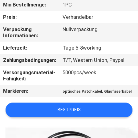
Min Bestellmenge:
1PC
TRETEN
Preis:
Verhandelbar
SIE
Verpackung
Nullverpackung
MIT
Informationen:
UNS
Lieferzeit:
Tage 5-8working
IN
Zahlungsbedingungen:
T/T, Western Union, Paypal
VERBINDUNG
Versorgungsmaterial-
5000pcs/week
Fähigkeit:
NACHRICHTEN
Markieren:
,
optisches Patchkabel
Glasfaserkabel
FORDERN
BESTPREIS
SIE EIN
ZITAT