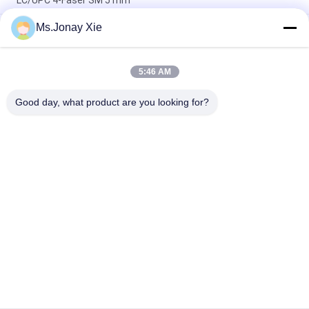
LC/UPC 4-Faser SM 5 mm
Ms.Jonay Xie
Outdoor 8-adriges gepanzertes Glasfaser-Patchkabel LC zu
LC 6,0 mm Einzelmodell mit Kunststofftrommel Glasfaser-
Jumper 8fasern LC/UPC-LC/UPC Kunststoff-Kabeltrommel
5:46 AM
MPO zu LC Uniboot 8core OM3 Fiber Optic Patch Cord MTP zu
LC Uniboot 8fiber OM3 Fiber Optic Trunk Kabel
Good day, what product are you looking for?
Beliebte Kategorien
Alle
Optisches 
LWL-Patchkabel
Transceivermodul
Integrierte 
LWL Pigtail
Schaltung
LWL 
Faseradapter
Dämpfungsglied
LWL-
Fiber Optic-Splitter
Steckverbindern