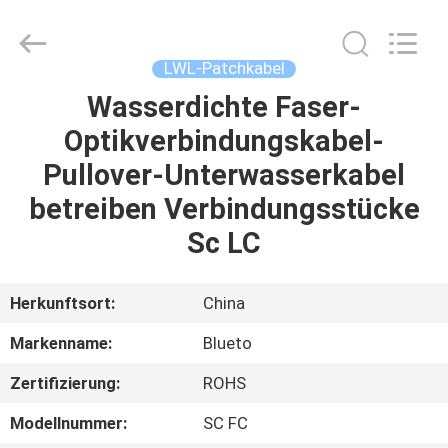
Blueto
Electronics&Communication
Co.,
Ltd.
All
LWL-Patchkabel
Rights
Reserved.
Wasserdichte Faser-
HAUS
Optikverbindungskabel-
PRODUKTE
Pullover-Unterwasserkabel
betreiben Verbindungsstücke
ÜBER
Sc LC
UNS
Herkunftsort:
China
FABRIK-
Markenname:
Blueto
AUSFLUG
Zertifizierung:
ROHS
QUALITÄTSKONTROLLE
Modellnummer:
SC FC