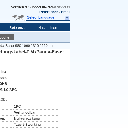
Vertrieb & Support
86-769-82855931
Referenzen
-
Email
Select Language
Referenzen
Nachrichten
Suche
Panda-Faser 980 1060 1310 1550nm
ndungskabel-P.M./Panda-Faser
hina
lueto
OHS
.M. LC/APC
AGB:
1PC
Verhandelbar
en:
Nullverpackung
Tage 5-8working