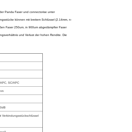
nder Panda Faser und connectorise unter
gsstücke können mit breitem Schlüssel (2.14mm, n-
 bloßen Faser 250um, in 900um abgedämpfter Faser
gsverhältnis und Verlust der hohen Rendite. Die
/APC, SC/APC
0nm
60dB
t Verbindungsstückschlüssel
ssel)