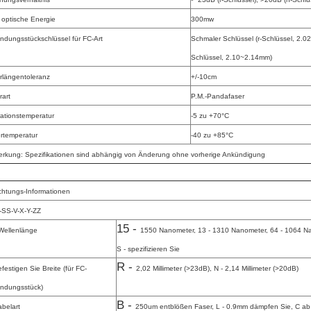
 optische Energie
300mw
indungsstückschlüssel für FC-Art
Schmaler Schlüssel (r-Schlüssel, 2.02
Schlüssel, 2.10~2.14mm)
rlängentoleranz
+/-10cm
rart
P.M.-Pandafaser
ationstemperatur
-5 zu +70°C
rtemperatur
-40 zu +85°C
rkung: Spezifikationen sind abhängig von Änderung ohne vorherige Ankündigung
ichtungs-Informationen
SS-V-X-Y-ZZ
15 -
Wellenlänge
1550 Nanometer, 13 - 1310 Nanometer, 64 - 1064 Na
S - spezifizieren Sie
R -
festigen Sie Breite (für FC-
2,02 Millimeter (>23dB), N - 2,14 Millimeter (>20dB)
indungsstück)
B -
abelart
250um entblößen Faser, L - 0.9mm dämpfen Sie, C ab