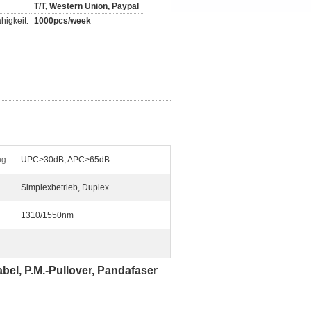
T/T, Western Union, Paypal
higkeit:
1000pcs/week
g:
UPC>30dB, APC>65dB
Simplexbetrieb, Duplex
1310/1550nm
el, P.M.-Pullover, Pandafaser