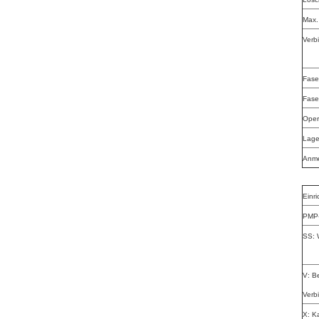
Max.
Verb
Fase
Fase
Oper
Lage
Anme
Einr
PMP-
SS: 
V: Be
Verb
X: K