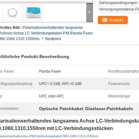
Zahlungsbedingungen:
Versorgungsmaterial-Fä
Kontakt
Großes Bild :
Polarisationserhaltender langsamer
Pullover Achse LC-Verbindungskabel-P.M./Panda-Faser
980 1060 1310 1550nm
Bestpreis
führliche Produkt-Beschreibung
M.-Faser:
Panda-Faser
Rückflussdämpfun
nfügungsdämpfung:
UPC< 0.2dB, APC<0.3dB
Faseranzahl:
p:
UPC oder APC
Wellenlänge:
Optische Patchkabel
Glasfaser-Patchkabeln
rvorheben:
,
larisationserhaltendes langsames Achse LC-Verbindungskab
0,1060,1310,1550nm mit LC-Verbindungsstücken
risationserhaltendes (PM)-Verbindungskabel 980,1060,1310,1550nm