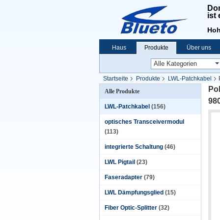
Don
ist
Hoh
Haus
Produkte
Über uns
Startseite
Produkte
LWL-Patchkabel
Po
Alle Produkte
98
LWL-Patchkabel
(156)
optisches Transceivermodul
(113)
integrierte Schaltung
(46)
LWL Pigtail
(23)
Faseradapter
(79)
LWL Dämpfungsglied
(15)
Fiber Optic-Splitter
(32)