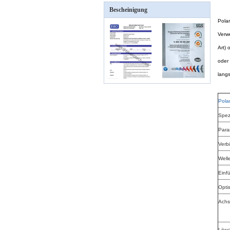
Bescheinigung
Pola
Verw
Art) 
oder
lang
Pola
Spez
Para
Verb
Well
Einf
Opti
Achs
Lösc