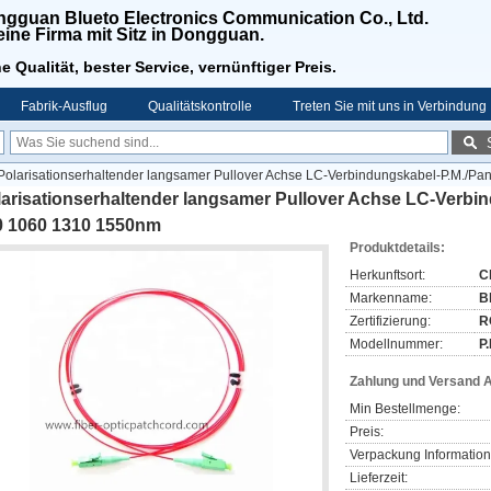
gguan Blueto Electronics Communication Co., Ltd.
 eine Firma mit Sitz in Dongguan.
e Qualität, bester Service, vernünftiger Preis.
Fabrik-Ausflug
Qualitätskontrolle
Treten Sie mit uns in Verbindung
Polarisationserhaltender langsamer Pullover Achse LC-Verbindungskabel-P.M./
larisationserhaltender langsamer Pullover Achse LC-Verbi
0 1060 1310 1550nm
Produktdetails:
Herkunftsort:
C
Markenname:
B
Zertifizierung:
R
Modellnummer:
P
Zahlung und Versand 
Min Bestellmenge:
Preis:
Verpackung Information
Lieferzeit: