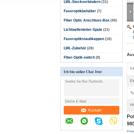
LWL-Steckverbindern
(31)
Faseroptikbehälter
(7)
Fiber Optic Anschluss-Box
(40)
Lichtwellenleiter-Spule
(11)
Faseroptikstaubkappen
(16)
LWL-Zubehör
(28)
Aus
Fiber-Optik-switch
(8)
P.
Ich bin online Chat Jetzt
Ei
Ty
He
Kontakt
Po
98
Pola