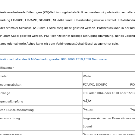
risationserhaltende Führungen (PM)-Verbindungskabels/Pullover werden mit polarisationserhalte
endung FC-/UPC, FC-/APC, SC-/UPC, SC-/APC und LC-Verbindungsstücke errichtet. FC-Verbindun
oder schmaler Schlüssel (2.02mm, r-Schlüssel) Breite geliefert werden. Patchcords kann in der
 in 3mm Kabel geliefert werden. PMP kennzeichnet niedrige Einfügungsdämpfung, hohes Löschun
same oder schnelle Achse kann mit dem Verbindungsstückschlüssel ausgerichtet sein.
risationserhaltendes P.M.-Verbindungskabel 980,1060,1310,1550 Nanometer
ifikationen
meter
Werte
indungsstückart
FC/UPC, SC/UPC
FC
enlänge
980 oder 1064 oder 1310 oder 155
<0>
ügungsdämpfung
>
>
sche Rückflussdämpfung
50dB
enausrichtung
langsame Achse der Faser stimmte mi
überein
>
hungsverhältnis
23dB (r-Schlüssel), >20dB (n-Schlü