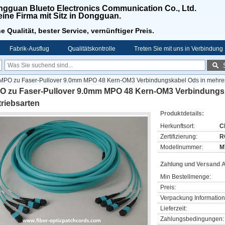
gguan Blueto Electronics Communication Co., Ltd.
 eine Firma mit Sitz in Dongguan.
e Qualität, bester Service, vernünftiger Preis.
Fabrik-Ausflug
Qualitätskontrolle
Treten Sie mit uns in Verbindung
MPO zu Faser-Pullover 9.0mm MPO 48 Kern-OM3 Verbindungskabel Ods in mehrer
O zu Faser-Pullover 9.0mm MPO 48 Kern-OM3 Verbindungs
riebsarten
Produktdetails:
Herkunftsort:
C
Zertifizierung:
R
Modellnummer:
M
Zahlung und Versand 
Min Bestellmenge:
Preis:
Verpackung Information
Lieferzeit:
Zahlungsbedingungen: