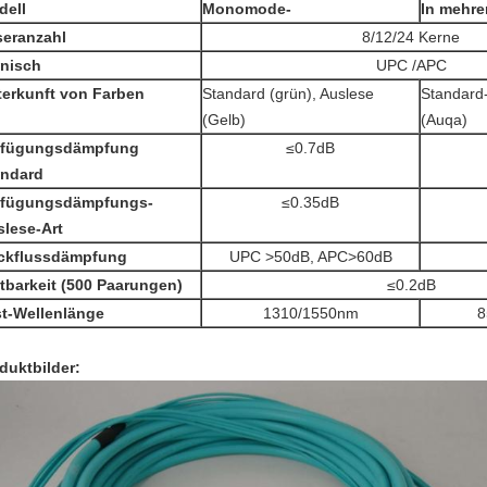
dell
Monomode-
In mehre
seranzahl
8/12/24 Kerne
lnisch
UPC /APC
terkunft von Farben
Standard (grün), Auslese
Standard-
(Gelb)
(Auqa)
nfügungsdämpfung
≤0.7dB
andard
nfügungsdämpfungs-
≤0.35dB
lese-Art
ckflussdämpfung
UPC >50dB, APC>60dB
tbarkeit (500 Paarungen)
≤0.2dB
st-Wellenlänge
1310/1550nm
8
duktbilder: