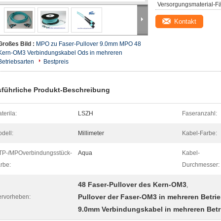
Versorgungsmaterial-Fä
Kontakt
Großes Bild :
MPO zu Faser-Pullover 9.0mm MPO 48
Kern-OM3 Verbindungskabel Ods in mehreren
Betriebsarten
Bestpreis
führliche Produkt-Beschreibung
terila:
LSZH
Faseranzahl:
dell:
Millimeter
Kabel-Farbe:
P-/MPOverbindungsstück-
Aqua
Kabel-
rbe:
Durchmesser:
48 Faser-Pullover des Kern-OM3
,
Pullover der Faser-OM3 in mehreren Betri
rvorheben:
9.0mm Verbindungskabel in mehreren Betr