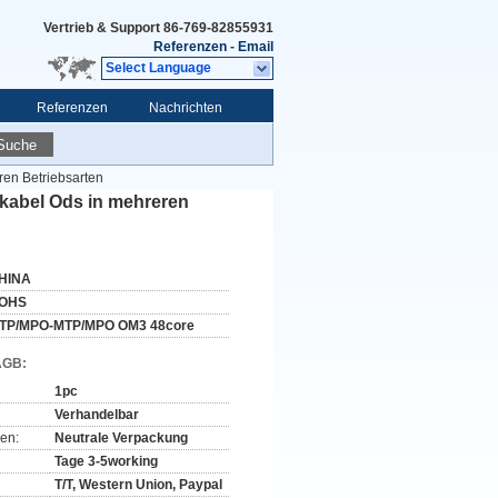
Vertrieb & Support
86-769-82855931
Referenzen
-
Email
Select Language
Referenzen
Nachrichten
Suche
en Betriebsarten
kabel Ods in mehreren
HINA
OHS
TP/MPO-MTP/MPO OM3 48core
AGB:
1pc
Verhandelbar
en:
Neutrale Verpackung
Tage 3-5working
T/T, Western Union, Paypal