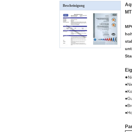
Aq
Bescheinigung
MT
MPO
hoh
sta
unt
Sta
Ei
●
Ni
●Ni
●Ko
●Gu
●Br
●Ho
Pa