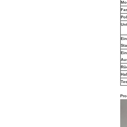
Mo
Fa
Po
Un
Ei
St
Ei
Aus
Rü
Hal
Te
Pro