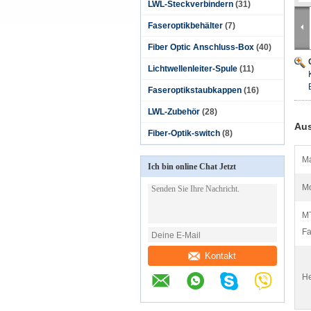
LWL-Steckverbindern
(31)
Faseroptikbehälter
(7)
Fiber Optic Anschluss-Box
(40)
Lichtwellenleiter-Spule
(11)
Faseroptikstaubkappen
(16)
LWL-Zubehör
(28)
Aus
Fiber-Optik-switch
(8)
Ma
Ich bin online Chat Jetzt
Mo
MT
Fa
Kontakt
He