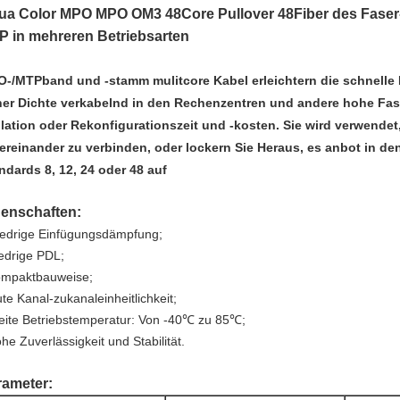
ua Color MPO MPO OM3 48Core Pullover 48Fiber des Faser
P in mehreren Betriebsarten
-/MTPband und -stamm mulitcore Kabel erleichtern die schnelle
er Dichte verkabelnd in den Rechenzentren und andere hohe Fas
llation oder Rekonfigurationszeit und -kosten. Sie wird verwendet
ereinander zu verbinden, oder lockern Sie Heraus, es anbot in de
ndards 8, 12, 24 oder 48 auf
genschaften:
edrige Einfügungsdämpfung;
edrige PDL;
mpaktbauweise;
te Kanal-zukanaleinheitlichkeit;
eite Betriebstemperatur: Von -40℃ zu 85℃;
he Zuverlässigkeit und Stabilität.
rameter: