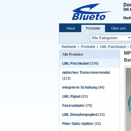
Don
ist
Hoh
Haus
Produkte
Über uns
Startseite
Produkte
LWL-Patchkabel
MP
Alle Produkte
Bet
LWL-Patchkabel
(156)
optisches Transceivermodul
(113)
integrierte Schaltung
(46)
LWL Pigtail
(23)
Faseradapter
(79)
LWL Dämpfungsglied
(15)
Fiber Optic-Splitter
(32)