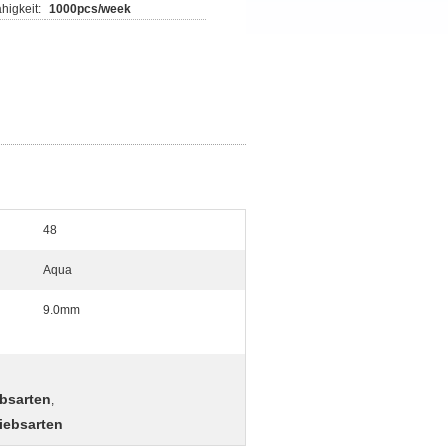
higkeit:
1000pcs/week
48
Aqua
9.0mm
ebsarten
,
iebsarten