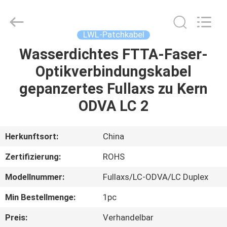
Blueto
Electronics&Communication
Co.,
Ltd.
All
LWL-Patchkabel
Rights
Reserved.
Wasserdichtes FTTA-Faser-
HAUS
Optikverbindungskabel
PRODUKTE
gepanzertes Fullaxs zu Kern
ODVA LC 2
ÜBER
UNS
Herkunftsort:
China
Zertifizierung:
ROHS
FABRIK-
Modellnummer:
Fullaxs/LC-ODVA/LC Duplex
AUSFLUG
Min Bestellmenge:
1pc
QUALITÄTSKONTROLLE
Preis:
Verhandelbar