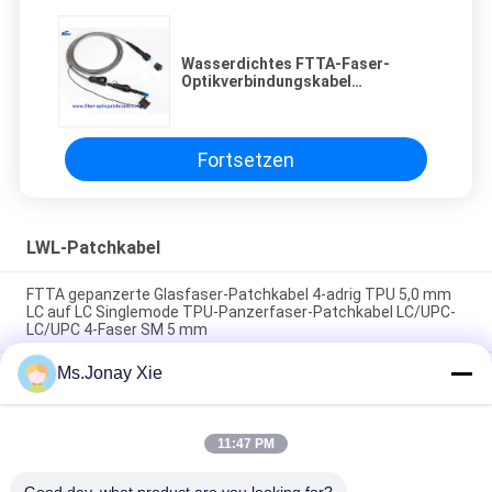
Wasserdichtes FTTA-Faser-
Optikverbindungskabel
gepanzertes Fullaxs zu Kern ODVA
LC 2
Fortsetzen
LWL-Patchkabel
FTTA gepanzerte Glasfaser-Patchkabel 4-adrig TPU 5,0 mm
LC auf LC Singlemode TPU-Panzerfaser-Patchkabel LC/UPC-
LC/UPC 4-Faser SM 5 mm
Ms.Jonay Xie
Outdoor 8-adriges gepanzertes Glasfaser-Patchkabel LC zu
LC 6,0 mm Einzelmodell mit Kunststofftrommel Glasfaser-
Jumper 8fasern LC/UPC-LC/UPC Kunststoff-Kabeltrommel
11:47 PM
MPO zu LC Uniboot 8core OM3 Fiber Optic Patch Cord MTP zu
LC Uniboot 8fiber OM3 Fiber Optic Trunk Kabel