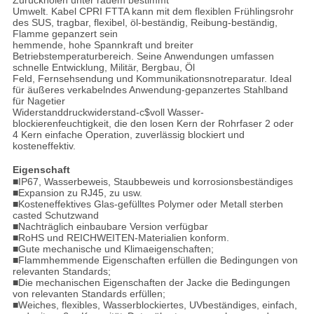
Zurückholen unter rauem bestimmt
Umwelt. Kabel CPRI FTTA kann mit dem flexiblen Frühlingsrohr
des SUS, tragbar, flexibel, öl-beständig, Reibung-beständig,
Flamme gepanzert sein
hemmende, hohe Spannkraft und breiter
Betriebstemperaturbereich. Seine Anwendungen umfassen
schnelle Entwicklung, Militär, Bergbau, Öl
Feld, Fernsehsendung und Kommunikationsnotreparatur. Ideal
für äußeres verkabelndes Anwendung-gepanzertes Stahlband
für Nagetier
Widerstanddruckwiderstand-c$voll Wasser-
blockierenfeuchtigkeit, die den losen Kern der Rohrfaser 2 oder
4 Kern einfache Operation, zuverlässig blockiert und
kosteneffektiv.
Eigenschaft
■
IP67, Wasserbeweis, Staubbeweis und korrosionsbeständiges
■Expansion zu RJ45, zu usw.
■Kosteneffektives Glas-gefülltes Polymer oder Metall sterben
casted Schutzwand
■Nachträglich einbaubare Version verfügbar
■RoHS und REICHWEITEN-Materialien konform.
■Gute mechanische und Klimaeigenschaften;
■Flammhemmende Eigenschaften erfüllen die Bedingungen von
relevanten Standards;
■Die mechanischen Eigenschaften der Jacke die Bedingungen
von relevanten Standards erfüllen;
■Weiches, flexibles, Wasserblockiertes, UVbeständiges, einfach,