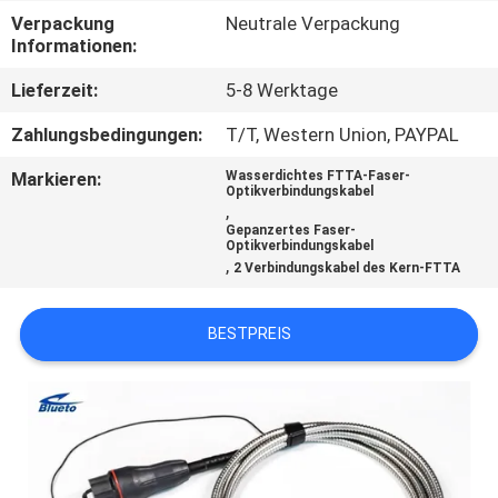
Verpackung
Neutrale Verpackung
TRETEN
Informationen:
SIE
Lieferzeit:
5-8 Werktage
MIT
Zahlungsbedingungen:
T/T, Western Union, PAYPAL
UNS
Markieren:
Wasserdichtes FTTA-Faser-
IN
Optikverbindungskabel
,
VERBINDUNG
Gepanzertes Faser-
Optikverbindungskabel
,
2 Verbindungskabel des Kern-FTTA
NACHRICHTEN
BESTPREIS
FORDERN
SIE EIN
ZITAT