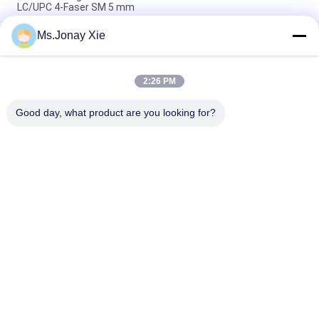
LC/UPC 4-Faser SM 5 mm
Ms.Jonay Xie
Outdoor 8-adriges gepanzertes Glasfaser-Patchkabel LC zu
LC 6,0 mm Einzelmodell mit Kunststofftrommel Glasfaser-
Jumper 8fasern LC/UPC-LC/UPC Kunststoff-Kabeltrommel
2:26 PM
MPO zu LC Uniboot 8core OM3 Fiber Optic Patch Cord MTP zu
LC Uniboot 8fiber OM3 Fiber Optic Trunk Kabel
Good day, what product are you looking for?
Beliebte Kategorien
Alle
Optisches 
LWL-Patchkabel
Transceivermodul
Integrierte 
LWL Pigtail
Schaltung
LWL 
Faseradapter
Dämpfungsglied
LWL-
Fiber Optic-Splitter