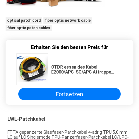
optical patch cord
fiber optic network cable
fiber optic patch cables
Erhalten Sie den besten Preis für
OTDR essen des Kabel-
E2000/APC-SC/APC Attrappe
Monomode--Simplexfaser-
Optikprüfkabel-des Kästchen-
E2000-SC aus optischen Fasern zu
Mittag
Fortsetzen
LWL-Patchkabel
FTTA gepanzerte Glasfaser-Patchkabel 4-adrig TPU 5,0 mm
LC auf LC Singlemode TPU-Panzerfaser-Patchkabel LC/UPC-