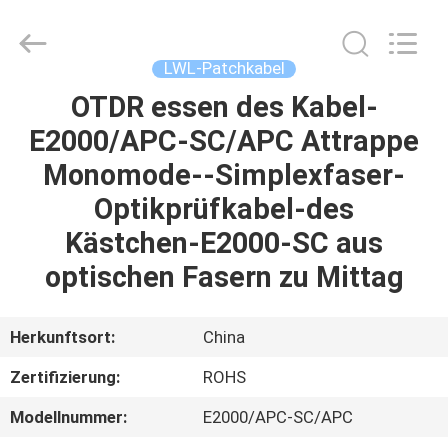
Blueto
Electronics&Communication
Co.,
Ltd.
All
LWL-Patchkabel
Rights
Reserved.
OTDR essen des Kabel-
HAUS
E2000/APC-SC/APC Attrappe
PRODUKTE
Monomode--Simplexfaser-
Optikprüfkabel-des
ÜBER
Kästchen-E2000-SC aus
UNS
optischen Fasern zu Mittag
FABRIK-
Herkunftsort:
China
AUSFLUG
Zertifizierung:
ROHS
Modellnummer:
E2000/APC-SC/APC
QUALITÄTSKONTROLLE