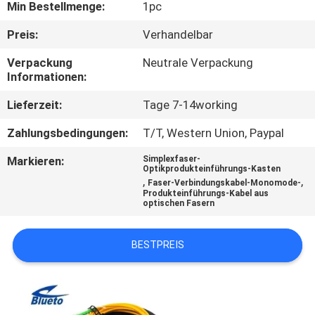
Min Bestellmenge:
1pc
TRETEN
Preis:
Verhandelbar
SIE
Verpackung
Neutrale Verpackung
MIT
Informationen:
UNS
Lieferzeit:
Tage 7-14working
IN
Zahlungsbedingungen:
T/T, Western Union, Paypal
VERBINDUNG
Markieren:
Simplexfaser-
Optikprodukteinführungs-Kasten
,
,
Faser-Verbindungskabel-Monomode-
NACHRICHTEN
Produkteinführungs-Kabel aus
optischen Fasern
FORDERN
BESTPREIS
SIE EIN
ZITAT