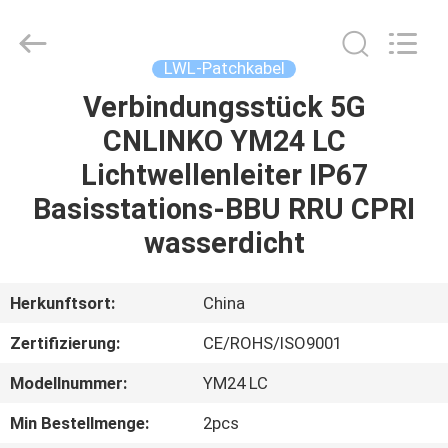
Blueto
Electronics&Communication
Co.,
Ltd.
All
LWL-Patchkabel
Rights
Reserved.
Verbindungsstück 5G
HAUS
CNLINKO YM24 LC
PRODUKTE
Lichtwellenleiter IP67
Basisstations-BBU RRU CPRI
ÜBER
wasserdicht
UNS
Herkunftsort:
China
FABRIK-
Zertifizierung:
CE/ROHS/ISO9001
AUSFLUG
Modellnummer:
YM24 LC
QUALITÄTSKONTROLLE
Min Bestellmenge:
2pcs