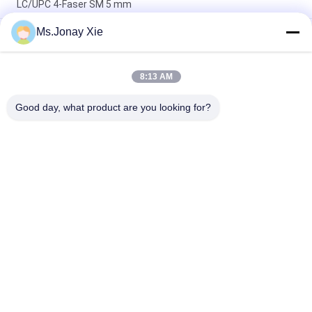
LC/UPC 4-Faser SM 5 mm
Ms.Jonay Xie
Outdoor 8-adriges gepanzertes Glasfaser-Patchkabel LC zu
LC 6,0 mm Einzelmodell mit Kunststofftrommel Glasfaser-
Jumper 8fasern LC/UPC-LC/UPC Kunststoff-Kabeltrommel
8:13 AM
MPO zu LC Uniboot 8core OM3 Fiber Optic Patch Cord MTP zu
LC Uniboot 8fiber OM3 Fiber Optic Trunk Kabel
Good day, what product are you looking for?
Beliebte Kategorien
Alle
Optisches 
LWL-Patchkabel
Transceivermodul
Integrierte 
LWL Pigtail
Schaltung
LWL 
Faseradapter
Dämpfungsglied
LWL-
Fiber Optic-Splitter