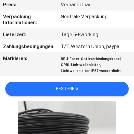
Preis:
Verhandelbar
TRETEN
Verpackung
Neutrale Verpackung
SIE
Informationen:
MIT
Lieferzeit:
Tage 5-8working
UNS
Zahlungsbedingungen:
T/T, Western Union, paypal
IN
Markieren:
,
BBU-Faser-Optikverbindungskabel
VERBINDUNG
,
CPRI-Lichtwellenleiter
Lichtwellenleiter IP67 wasserdicht
NACHRICHTEN
BESTPREIS
FORDERN
SIE EIN
ZITAT