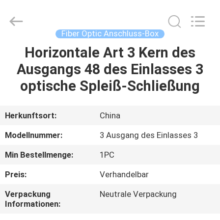
Blueto
Electronics&Communication
Co.,
Ltd.
All
Fiber Optic Anschluss-Box
Rights
Reserved.
Horizontale Art 3 Kern des
HAUS
Ausgangs 48 des Einlasses 3
PRODUKTE
optische Spleiß-Schließung
ÜBER
Herkunftsort:
China
UNS
Modellnummer:
3 Ausgang des Einlasses 3
Min Bestellmenge:
1PC
FABRIK-
Preis:
Verhandelbar
AUSFLUG
Verpackung
Neutrale Verpackung
Informationen:
QUALITÄTSKONTROLLE