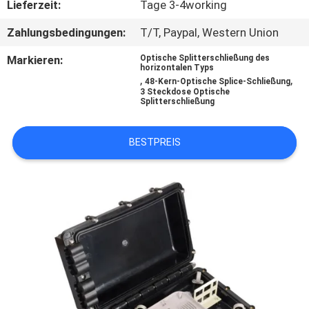
Lieferzeit:
Tage 3-4working
TRETEN
Zahlungsbedingungen:
T/T, Paypal, Western Union
SIE
Markieren:
Optische Splitterschließung des
horizontalen Typs
MIT
,
,
48-Kern-Optische Splice-Schließung
3 Steckdose Optische
UNS
Splitterschließung
IN
BESTPREIS
VERBINDUNG
NACHRICHTEN
FORDERN
SIE EIN
ZITAT