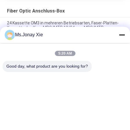
Fiber Optic Anschluss-Box
24 Kassette OM3 in mehreren Betriebsarten, Faser-Platten-
Kassette des Kern-MPO/MTP 12/24core MPO/MTP
Ms.Jonay Xie
Wandbergkasten-Faserfrontplatte des LC-
Viererkabeladapters FTTH
5:20 AM
Frontplatte aus optischen Fasern für Sc-Simplexadapter oder
LC-Duplexadapter
Good day, what product are you looking for?
Beliebte Kategorien
Alle
Optisches 
LWL-Patchkabel
Transceivermodul
Integrierte 
LWL Pigtail
Schaltung
LWL 