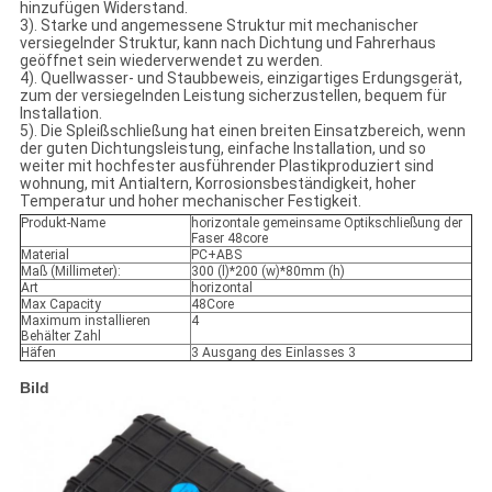
hinzufügen Widerstand.
3). Starke und angemessene Struktur mit mechanischer
versiegelnder Struktur, kann nach Dichtung und Fahrerhaus
geöffnet sein wiederverwendet zu werden.
4). Quellwasser- und Staubbeweis, einzigartiges Erdungsgerät,
zum der versiegelnden Leistung sicherzustellen, bequem für
Installation.
5). Die Spleißschließung hat einen breiten Einsatzbereich, wenn
der guten Dichtungsleistung, einfache Installation, und so
weiter mit hochfester ausführender Plastikproduziert sind
wohnung, mit Antialtern, Korrosionsbeständigkeit, hoher
Temperatur und hoher mechanischer Festigkeit.
Produkt-Name
horizontale gemeinsame Optikschließung der
Faser 48core
Material
PC+ABS
Maß (Millimeter):
300 (l)*200 (w)*80mm (h)
Art
horizontal
Max Capacity
48Core
Maximum installieren
4
Behälter Zahl
Häfen
3 Ausgang des Einlasses 3
Bild