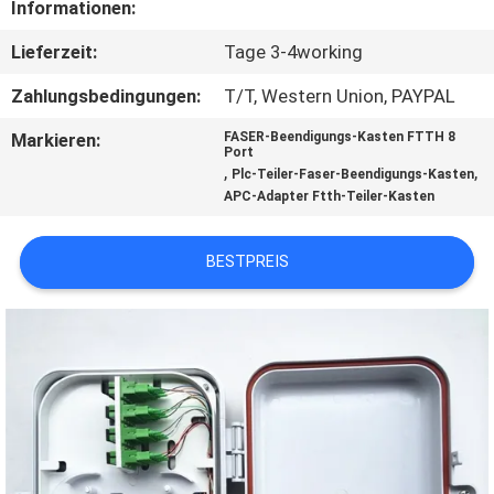
Informationen:
TRETEN
Lieferzeit:
Tage 3-4working
SIE
Zahlungsbedingungen:
T/T, Western Union, PAYPAL
MIT
Markieren:
FASER-Beendigungs-Kasten FTTH 8
UNS
Port
,
,
Plc-Teiler-Faser-Beendigungs-Kasten
IN
APC-Adapter Ftth-Teiler-Kasten
VERBINDUNG
BESTPREIS
NACHRICHTEN
FORDERN
SIE EIN
ZITAT