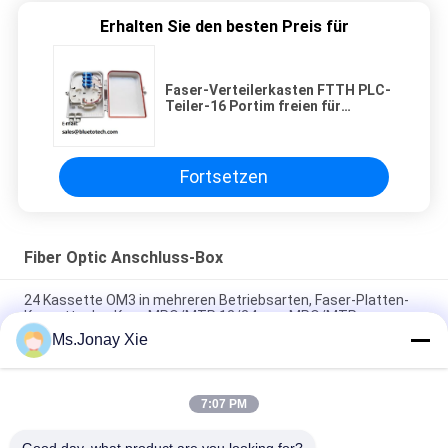
Erhalten Sie den besten Preis für
Faser-Verteilerkasten FTTH PLC-
Teiler-16 Portim freien für
Adapter IP65 Sc UPC APC
Fortsetzen
Fiber Optic Anschluss-Box
24 Kassette OM3 in mehreren Betriebsarten, Faser-Platten-
Kassette des Kern-MPO/MTP 12/24core MPO/MTP
Ms.Jonay Xie
Wandbergkasten-Faserfrontplatte des LC-
Viererkabeladapters FTTH
7:07 PM
Frontplatte aus optischen Fasern für Sc-Simplexadapter oder
LC-Duplexadapter