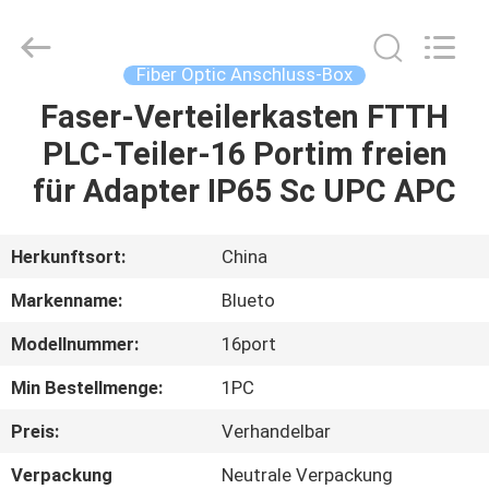
Blueto
Electronics&Communication
Co.,
Ltd.
All
Fiber Optic Anschluss-Box
Rights
Reserved.
Faser-Verteilerkasten FTTH
HAUS
PLC-Teiler-16 Portim freien
PRODUKTE
für Adapter IP65 Sc UPC APC
ÜBER
Herkunftsort:
China
UNS
Markenname:
Blueto
Modellnummer:
16port
FABRIK-
Min Bestellmenge:
1PC
AUSFLUG
Preis:
Verhandelbar
QUALITÄTSKONTROLLE
Verpackung
Neutrale Verpackung